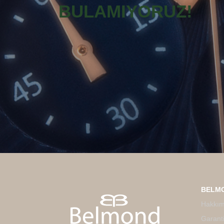
BULAMIYORUZ!
BELM
Hakkım
Garanti