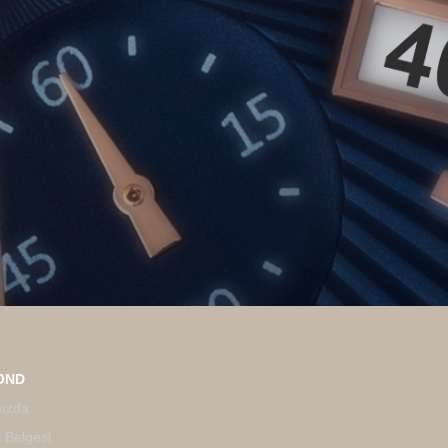
OND
ızda
 Belgesi